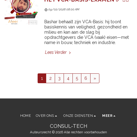
09/02/2026 08:00 AM
Bashar behaalt zijn VCA-Basis: hij toont
basiskennis van veiligheid, gezondheid en
milieu en kan aan de slag bij
opdrachtgevers die VCA (vaak) eisen—met
name in bouw, techniek en industrie.
Lees Verder
1
2
3
4
5
6
»
HOME
OVER ONS
ONZE DIENSTEN
MEER
CONSUL-TECH
Auteursrecht © 2026 Alle rechten voorbehouden