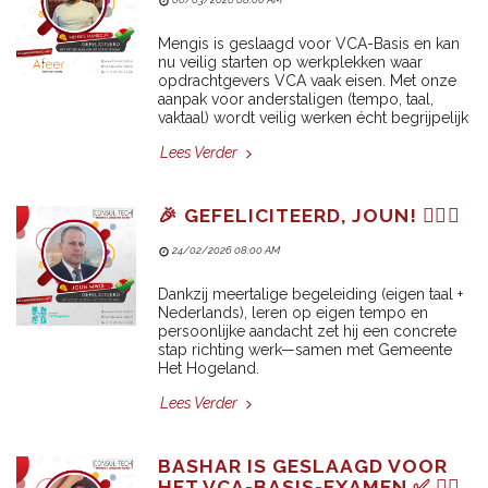
Mengis is geslaagd voor VCA-Basis en kan
nu veilig starten op werkplekken waar
opdrachtgevers VCA vaak eisen. Met onze
aanpak voor anderstaligen (tempo, taal,
vaktaal) wordt veilig werken écht begrijpelijk
Lees Verder
🎉 GEFELICITEERD, JOUN! 👷‍♂️✅
24/02/2026 08:00 AM
Dankzij meertalige begeleiding (eigen taal +
Nederlands), leren op eigen tempo en
persoonlijke aandacht zet hij een concrete
stap richting werk—samen met Gemeente
Het Hogeland.
Lees Verder
BASHAR IS GESLAAGD VOOR
HET VCA-BASIS-EXAMEN ✅ 👷‍♂️