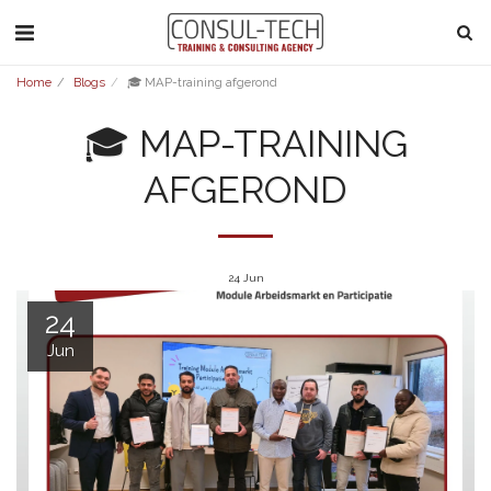
Home
Blogs
🎓 MAP-training afgerond
🎓 MAP-TRAINING
AFGEROND
24
Jun
24
Jun