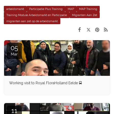
arbeidsmarkt
Participatie Plus Training
MAP
MAP Training
Training Module Arbeidsmarkt en Participatie
Migranten Aan Zet
migranten aan zet op de arbeidsmarkt
05
Mar
Working visit to Royal FloraHolland Eelde 🚍
11