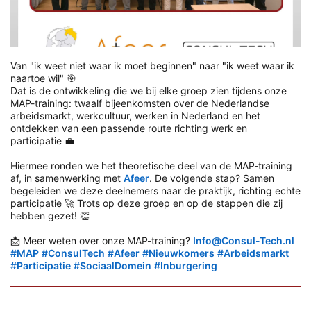
Van "ik weet niet waar ik moet beginnen" naar "ik weet waar ik
naartoe wil" 🎯
Dat is de ontwikkeling die we bij elke groep zien tijdens onze
MAP-training: twaalf bijeenkomsten over de Nederlandse
arbeidsmarkt, werkcultuur, werken in Nederland en het
ontdekken van een passende route richting werk en
participatie 💼
Hiermee ronden we het theoretische deel van de MAP-training
af, in samenwerking met
Afeer
. De volgende stap? Samen
begeleiden we deze deelnemers naar de praktijk, richting echte
participatie 🚀 Trots op deze groep en op de stappen die zij
hebben gezet! 👏
📩 Meer weten over onze MAP-training?
Info@Consul-Tech.nl
hashtag
#
MAP
#
ConsulTech
#
Afeer
#
Nieuwkomers
#
Arbeidsmarkt
hashtag
hashtag
hashtag
hashtag
hashtag
#
Participatie
#
SociaalDomein
#
Inburgering
hashtag
hashtag