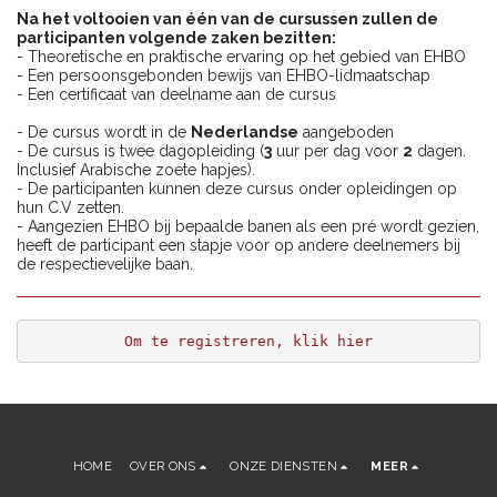
Na het voltooien van één van de cursussen zullen de
participanten volgende zaken bezitten:
- Theoretische en praktische ervaring op het gebied van EHBO
- Een persoonsgebonden bewijs van EHBO-lidmaatschap
- Een certificaat van deelname aan de cursus
- De cursus wordt in de
Nederlandse
aangeboden
- De cursus is twee dagopleiding (
3
uur per dag voor
2
dagen.
Inclusief Arabische zoete hapjes).
- De participanten kunnen deze cursus onder opleidingen op
hun C.V zetten.
- Aangezien EHBO bij bepaalde banen als een pré wordt gezien,
heeft de participant een stapje voor op andere deelnemers bij
de respectievelijke baan.
Om te registreren, klik hier
HOME
OVER ONS
ONZE DIENSTEN
MEER