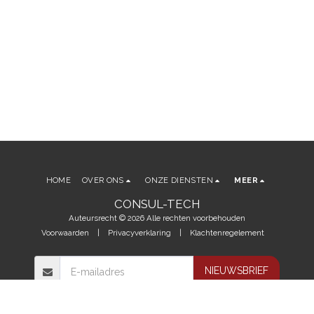
HOME
OVER ONS
ONZE DIENSTEN
MEER
CONSUL-TECH
Auteursrecht © 2026 Alle rechten voorbehouden
Voorwaarden
|
Privacyverklaring
|
Klachtenregelement
NIEUWSBRIEF