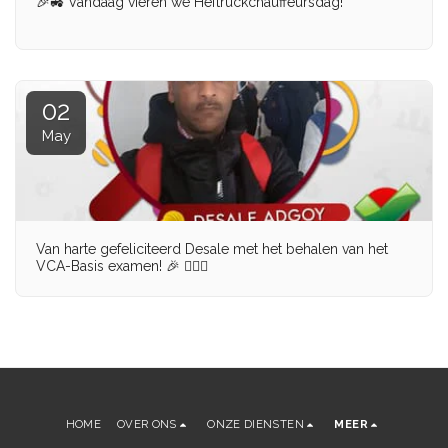
🎉🚜 Vandaag vieren we Heftruckchauffeursdag!
02
May
Van harte gefeliciteerd Desale met het behalen van het
VCA-Basis examen! 🎉 👷🏽‍♂️
HOME
OVER ONS
ONZE DIENSTEN
MEER