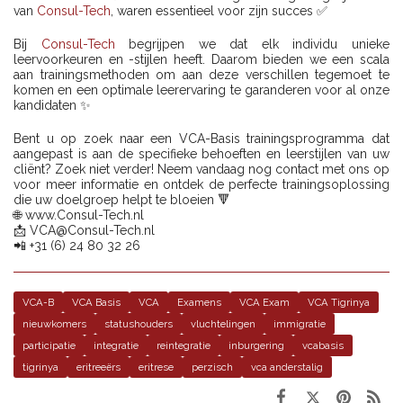
van
Consul-Tech
, waren essentieel voor zijn succes ✅
Bij
Consul-Tech
begrijpen we dat elk individu unieke
leervoorkeuren en -stijlen heeft. Daarom bieden we een scala
aan trainingsmethoden om aan deze verschillen tegemoet te
komen en een optimale leerervaring te garanderen voor al onze
kandidaten ✨
Bent u op zoek naar een VCA-Basis trainingsprogramma dat
aangepast is aan de specifieke behoeften en leerstijlen van uw
cliënt? Zoek niet verder! Neem vandaag nog contact met ons op
voor meer informatie en ontdek de perfecte trainingsoplossing
die uw doelgroep helpt te bloeien 🔻
🌐 www.Consul-Tech.nl
📩 VCA@Consul-Tech.nl
📲 +31 (6) 24 80 32 26
VCA-B
VCA Basis
VCA
Examens
VCA Exam
VCA Tigrinya
nieuwkomers
statushouders
vluchtelingen
immigratie
participatie
integratie
reintegratie
inburgering
vcabasis
tigrinya
eritreeërs
eritrese
perzisch
vca anderstalig