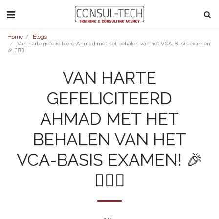
Home
Blogs
Van harte gefeliciteerd Ahmad met het behalen van het VCA-Basis examen!
🎉 👷🏽‍♂️
VAN HARTE
GEFELICITEERD
AHMAD MET HET
BEHALEN VAN HET
VCA-BASIS EXAMEN! 🎉
👷🏽‍♂️